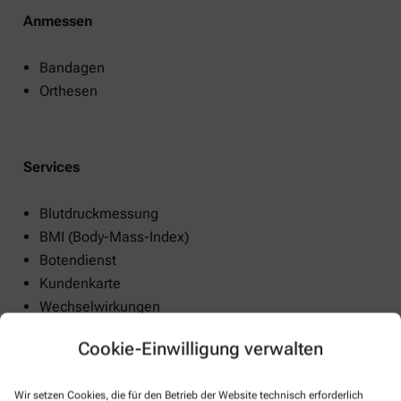
Anmessen
Bandagen
Orthesen
Services
Blutdruckmessung
BMI (Body-Mass-Index)
Botendienst
Kundenkarte
Wechselwirkungen
Medikationsanalyse
Cookie-Einwilligung verwalten
Parkplatz
Soda-Club
Wir setzen Cookies, die für den Betrieb der Website technisch erforderlich
Barrierefrei