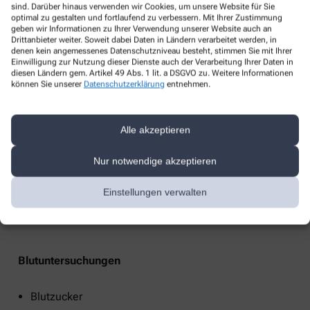
sind. Darüber hinaus verwenden wir Cookies, um unsere Website für Sie
Internationale Arzneimittel
optimal zu gestalten und fortlaufend zu verbessern. Mit Ihrer Zustimmung
geben wir Informationen zu Ihrer Verwendung unserer Website auch an
Entsorgung von Altmedikamenten
Drittanbieter weiter. Soweit dabei Daten in Ländern verarbeitet werden, in
denen kein angemessenes Datenschutzniveau besteht, stimmen Sie mit Ihrer
Gutscheine
Einwilligung zur Nutzung dieser Dienste auch der Verarbeitung Ihrer Daten in
Heimversorgung
diesen Ländern gem. Artikel 49 Abs. 1 lit. a DSGVO zu. Weitere Informationen
können Sie unserer
Datenschutzerklärung
entnehmen.
Verleih
Alle akzeptieren
Nur notwendige akzeptieren
Babywaagen
Milchpumpen
Einstellungen verwalten
Medela-Milchpumpen
Blutuntersuchungen
Blutzucker