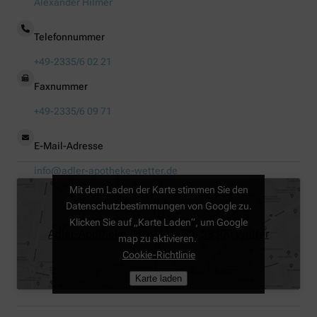
Alexander Hilmer
Telefonnummer
+49-2335/6 02 21
Faxnummer
+49-2335/6 09 71
E-Mail-Adresse
info@adler-apotheke-wetter.de
Mit dem Laden der Karte stimmen Sie den
Datenschutzbestimmungen von Google zu.
Klicken Sie auf „Karte Laden“, um Google
Adler-Apotheke, Hauptstr. 30, 58300 Wetter
map zu aktivieren.
Cookie-Richtlinie
Karte laden