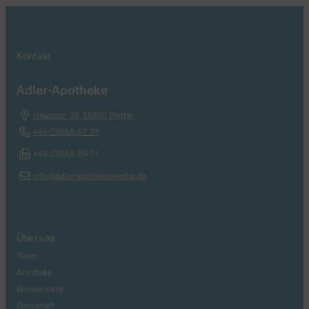
Kontakt
Adler-Apotheke
Hauptstr. 30
,
58300
Wetter
+49-2335/6 02 21
+49-2335/6 09 71
info@adler-apotheke-wetter.de
Über uns
Team
Apotheke
Kundenkarte
Bonusheft