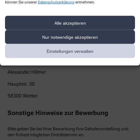
können Sie unserer
Datenschutzerklärung
entnehmen.
info@adler-apotheke-wetter.de
Telefon
Alle akzeptieren
+49-2335/6 02 21
Nur notwendige akzeptieren
Post
Einstellungen verwalten
Adler-Apotheke
Alexander Hilmer
Hauptstr. 30
58300
Wetter
Sonstige Hinweise zur Bewerbung
Bitte geben Sie bei Ihrer Bewerbung Ihre Gehaltsvorstellung und
den frühest möglichen Eintrittstermin an.