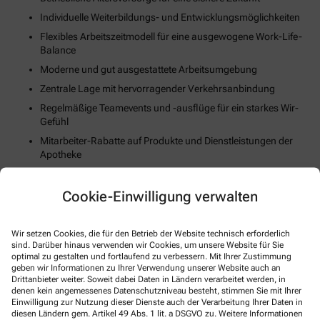
Individuelle Weiterbildungs- und Entwicklungsmöglichkeiten
Flexibles Arbeitszeitmodell für eine ausgewogene Work-Life-
Balance
Moderne und gut ausgestattete Arbeitsumgebung
Zentrale Lage mit hervorragender Verkehrsanbindung
Regelmäßige Teamevents und -ausflüge für ein starkes Wir-
Gefühl
Mitarbeiter-Rabatte auf Produkte und Dienstleistungen der
Apotheke
Unterstützung bei der Wohnungssuche oder Umzugskosten
(falls zutreffend)
Cookie-Einwilligung verwalten
Fortschrittliche Digitalisierungs- und Technologiestrategie
Gesundheits- und Fitnessangebote zur Stärkung des
Wir setzen Cookies, die für den Betrieb der Website technisch erforderlich
körperlichen Wohlbefindens
sind. Darüber hinaus verwenden wir Cookies, um unsere Website für Sie
optimal zu gestalten und fortlaufend zu verbessern. Mit Ihrer Zustimmung
geben wir Informationen zu Ihrer Verwendung unserer Website auch an
So können Sie sich bewerben
Drittanbieter weiter. Soweit dabei Daten in Ländern verarbeitet werden, in
denen kein angemessenes Datenschutzniveau besteht, stimmen Sie mit Ihrer
Einwilligung zur Nutzung dieser Dienste auch der Verarbeitung Ihrer Daten in
E-Mail
diesen Ländern gem. Artikel 49 Abs. 1 lit. a DSGVO zu. Weitere Informationen